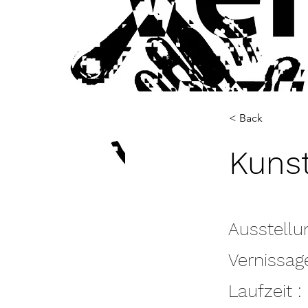
< Back
Kunst
Ausstellu
Vernissage
Laufzeit :