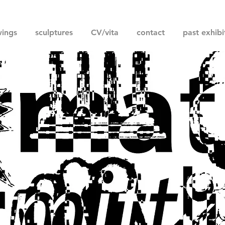
ings
sculptures
CV/vita
contact
past exhibi