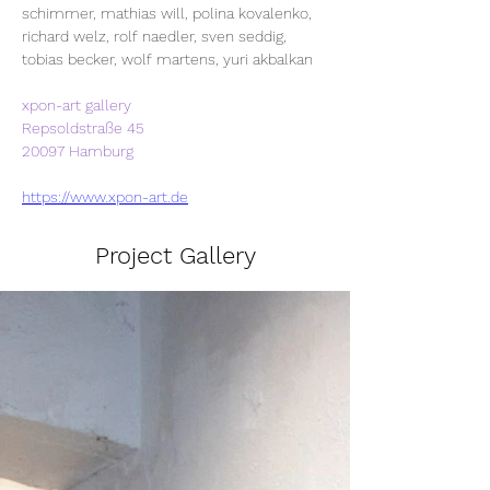
schimmer, mathias will, polina kovalenko, 
richard welz, rolf naedler, sven seddig, 
tobias becker, wolf martens, yuri akbalkan
xpon-art gallery
Repsoldstraße 45
20097 Hamburg
https://www.xpon-art.de
Project Gallery