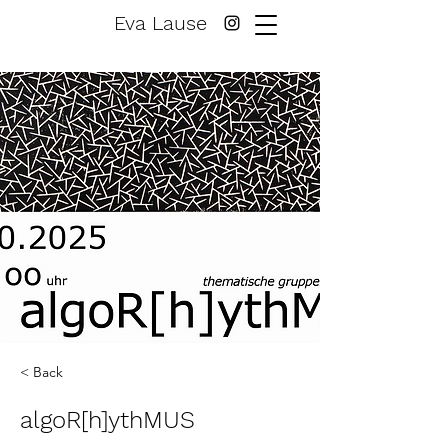
Eva Lause
< Back
algoR[h]ythMUS